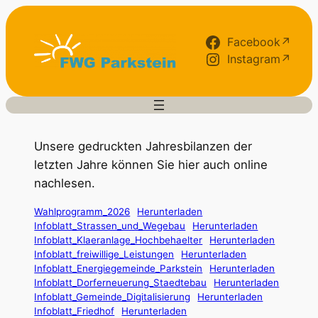
Zum
Inhalt
Facebook↗
springen
Instagram↗
Unsere gedruckten Jahresbilanzen der
letzten Jahre können Sie hier auch online
nachlesen.
Wahlprogramm_2026
Herunterladen
Infoblatt_Strassen_und_Wegebau
Herunterladen
Infoblatt_Klaeranlage_Hochbehaelter
Herunterladen
Infoblatt_freiwillige_Leistungen
Herunterladen
Infoblatt_Energiegemeinde_Parkstein
Herunterladen
Infoblatt_Dorferneuerung_Staedtebau
Herunterladen
Infoblatt_Gemeinde_Digitalisierung
Herunterladen
Infoblatt_Friedhof
Herunterladen